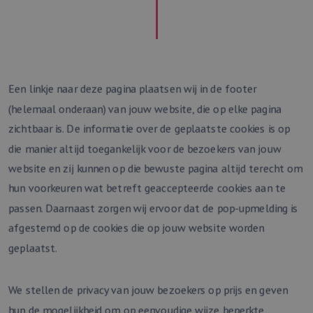
_clck
.webmix.nl
1 jaar
Deze cookie wor
Aanbieder
/
Naam
Vervaldatum
Omschrijving
gebruikt om
Domein
gebruikersinterac
en betrokkenhei
lidc
1 dag
Dit is een Microsoft
Microsoft
de website te vo
MSN 1st party cookie
Corporation
om de
die zorgt voor de
.linkedin.com
gebruikerservari
goede werking van
websitefunctional
deze website.
te verbeteren.
Een linkje naar deze pagina plaatsen wij in de footer
bcookie
11 maanden
Dit is een Microsoft
Microsoft
_clsk
1 dag
Deze cookie wor
Microsoft
(helemaal onderaan) van jouw website, die op elke pagina
4 weken
MSN 1st party cookie
Corporation
geassocieerd me
.webmix.nl
voor het delen van
.linkedin.com
Microsoft Clarity
zichtbaar is. De informatie over de geplaatste cookies is op
de inhoud van de
analytics softwar
website via social
Het wordt gebrui
die manier altijd toegankelijk voor de bezoekers van jouw
media.
om informatie o
de sessie van de
website en zij kunnen op die bewuste pagina altijd terecht om
_fbp
3 maanden
Gebruikt door
Meta
gebruiker op te 
Facebook om een
Platform
en om meerdere
hun voorkeuren wat betreft geaccepteerde cookies aan te
reeks
Inc.
paginaweergaven
advertentieproducten
.webmix.nl
combineren tot 
passen. Daarnaast zorgen wij ervoor dat de pop-upmelding is
te leveren, zoals
gebruikerssessie
realtime bieden van
analytische
afgestemd op de cookies die op jouw website worden
externe adverteerders
doeleinden.
geplaatst.
_clsk
1 dag
Deze cookie wor
Microsoft
geassocieerd me
webmix.nl
Microsoft Clarity
analytics softwar
We stellen de privacy van jouw bezoekers op prijs en geven
Het wordt gebrui
om informatie o
hun de mogelijkheid om op eenvoudige wijze beperkte
de sessie van de