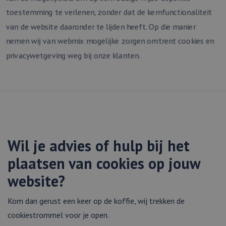
gebruiker op te 
toestemming te verlenen, zonder dat de kernfunctionaliteit
en om meerdere
paginaweergaven
van de website daaronder te lijden heeft. Op die manier
combineren tot 
gebruikerssessie
nemen wij van webmix mogelijke zorgen omtrent cookies en
analytische
doeleinden.
privacywetgeving weg bij onze klanten.
_ga_WF5LYF9BPN
.webmix.nl
1 jaar 1
Deze cookie wor
maand
gebruikt door G
Analytics om de
sessiestatus te
behouden.
_ga
1 jaar 1
Deze cookienaam
Google
maand
gekoppeld aan
LLC
Google Universa
.webmix.nl
Analytics - wat e
belangrijke updat
Wil je advies of hulp bij het
van de meer
algemeen gebrui
analyseservice v
plaatsen van cookies op jouw
Google. Deze co
wordt gebruikt 
website?
unieke gebruiker
onderscheiden d
een willekeurig
gegenereerd nu
Kom dan gerust een keer op de koffie, wij trekken de
toe te wijzen als
klant-ID. Het is
cookiestrommel voor je open.
opgenomen in e
paginaverzoek o