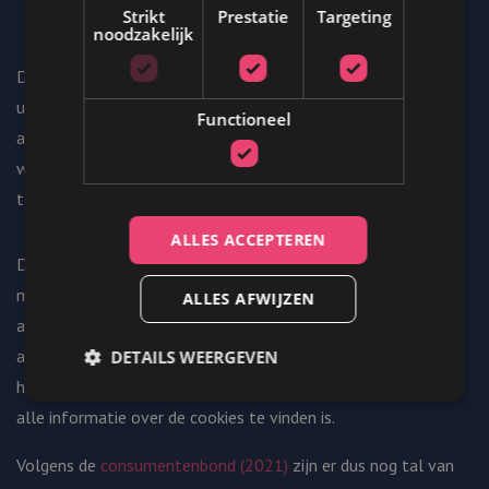
Strikt
Prestatie
Targeting
noodzakelijk
Daarnaast moet elke bezoeker vooraf (middels een pop-
upmelding) expliciet kunnen aangeven welke cookies hij
Functioneel
accepteert. Die cookies mogen dus pas worden geplaatst
wanneer de bezoeker daar – al dan niet beperkte –
toestemming voor heeft gegeven. Eerder niet!
ALLES ACCEPTEREN
De bedoeling is dat je het de websurfer daarbij niet al te
moeilijk maakt en dat deze zijn keuze naderhand nog kan
ALLES AFWIJZEN
aanpassen. Op jouw hele website moet de gebruiker kunnen
achterhalen om welke cookies het gaat en welke functie ze
DETAILS WEERGEVEN
hebben. Daar is de zogeheten cookieverklaring voor, waarin
alle informatie over de cookies te vinden is.
Strikt noodzakelijk
Prestatie
Targeting
Volgens de
consumentenbond (2021)
zijn er dus nog tal van
Functioneel