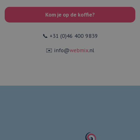
een site en word
gebruikt om
bezoekers-, sessi
Kom je op de koffie?
campagnegegev
te berekenen vo
analyserapporte
de site.
📞 +31 (0)46 400 9839
✉️ info@
webmix
.nl