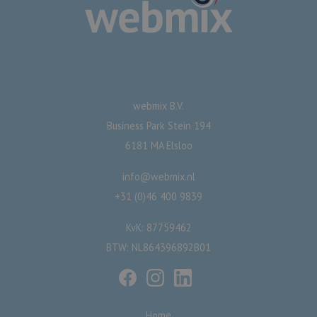
webmix B.V.
Business Park Stein 194
6181 MA Elsloo
info@webmix.nl
+31 (0)46 400 9839
KvK: 87759462
BTW: NL864396892B01
Home