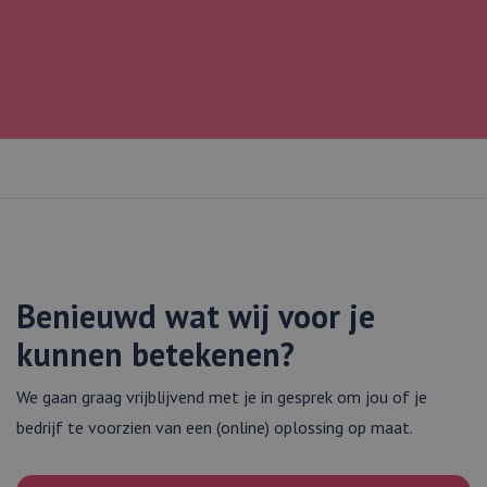
gebruikt om
bezoekers-, sessi
campagnegegev
te berekenen vo
analyserapporte
de site.
Benieuwd wat wij voor je
kunnen betekenen?
We gaan graag vrijblijvend met je in gesprek om jou of je
bedrijf te voorzien van een (online) oplossing op maat.