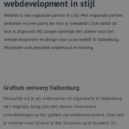
webdevelopment in stijl
Naam
Vervaldatum
Omschrijving
gebruikt om
Domein
gebruikersinterac
en betrokkenhei
lidc
1 dag
Dit is een Microsoft
Microsoft
de website te vo
Webmix is een regionale partner in stijl. Met regionale partner
MSN 1st party cookie
Corporation
om de
die zorgt voor de
.linkedin.com
gebruikerservari
bedoelen wij een partij die met je meedenkt. Ook nadat de
goede werking van
websitefunctional
deze website.
te verbeteren.
klus is afgerond. Wij zorgen namelijk niet alleen voor het
bcookie
11 maanden
Dit is een Microsoft
Microsoft
_clsk
1 dag
Deze cookie wor
webdevelopment en design voor jouw bedrijf in Valkenburg.
Microsoft
4 weken
MSN 1st party cookie
Corporation
geassocieerd me
.webmix.nl
voor het delen van
.linkedin.com
Microsoft Clarity
Wij bieden ook periodiek onderhoud en hosting.
de inhoud van de
analytics softwar
website via social
Het wordt gebrui
media.
om informatie o
de sessie van de
_fbp
3 maanden
Gebruikt door
Meta
gebruiker op te 
Facebook om een
Platform
en om meerdere
reeks
Inc.
paginaweergaven
advertentieproducten
.webmix.nl
combineren tot 
te leveren, zoals
gebruikerssessie
realtime bieden van
Grafisch ontwerp Valkenburg
analytische
externe adverteerders
doeleinden.
Natuurlijk wil je als ondernemer of organisatie in Valkenburg
_clsk
1 dag
Deze cookie wor
Microsoft
geassocieerd me
webmix.nl
niet dagelijks bezig zijn met nieuwe innovatieve
Microsoft Clarity
analytics softwar
ontwikkelingen op het gebied van webdevelopment. Daar heb
Het wordt gebrui
om informatie o
je webmix voor! Jij kunt je dus focussen op je business. En
de sessie van de
gebruiker op te 