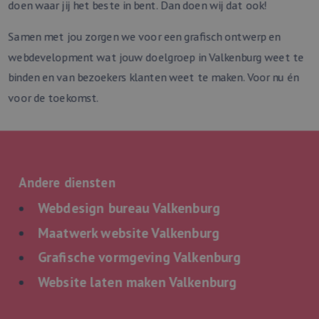
doen waar jij het beste in bent. Dan doen wij dat ook!
en om meerdere
paginaweergaven
combineren tot 
Samen met jou zorgen we voor een grafisch ontwerp en
gebruikerssessie
analytische
webdevelopment wat jouw doelgroep in Valkenburg weet te
doeleinden.
binden en van bezoekers klanten weet te maken. Voor nu én
_ga_WF5LYF9BPN
.webmix.nl
1 jaar 1
Deze cookie wor
maand
gebruikt door G
voor de toekomst.
Analytics om de
sessiestatus te
behouden.
_ga
1 jaar 1
Deze cookienaam
Google
maand
gekoppeld aan
LLC
Google Universa
.webmix.nl
Analytics - wat e
belangrijke updat
Andere diensten
van de meer
algemeen gebrui
Webdesign bureau Valkenburg
analyseservice v
Google. Deze co
wordt gebruikt 
Maatwerk website Valkenburg
unieke gebruiker
onderscheiden d
Grafische vormgeving Valkenburg
een willekeurig
gegenereerd nu
toe te wijzen als
Website laten maken Valkenburg
klant-ID. Het is
opgenomen in e
paginaverzoek o
een site en word