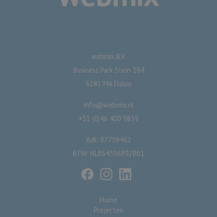
webmix B.V.
Business Park Stein 194
6181 MA Elsloo
info@webmix.nl
+31 (0)46 400 9839
KvK: 87759462
BTW: NL864396892B01
Home
Projecten