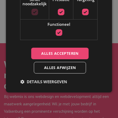
noodzakelijk
Zij hebben door ons een professionele website laten
ontwikkelen. Geheel maatwerk vormgegeven om zoveel
mogelijk de Valkenburgse mergel terug te laten komen in de
vormgeving van de website.
Functioneel
ALLES ACCEPTEREN
Webdesign Valkenburg –
ALLES AFWIJZEN
maatwerk Wordpress
DETAILS WEERGEVEN
designs
Bij webmix is ons webdesign en webdevelopment altijd een
maatwerk aangelegenheid. Wil je met jouw bedrijf in
Strikt noodzakelijk
Prestatie
Targeting
Valkenburg een prominente verschijning worden op het
Functioneel