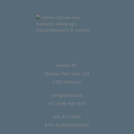
webmix B.V.
Business Park Stein 194
6181 MA Elsloo
info@webmix.nl
+31 (0)46 400 9839
KvK: 87759462
BTW: NL864396892B01