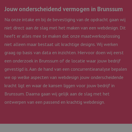
voor het delen van
.linkedin.com
Microsoft Clarity
de inhoud van de
Jouw onderscheidend vermogen in Brunssum
analytics softwar
website via social
Het wordt gebrui
media.
om informatie o
Na onze intake en bij de bevestiging van de opdracht gaan wij
de sessie van de
_fbp
3 maanden
Gebruikt door
Meta
gebruiker op te 
Facebook om een
niet direct aan de slag met het maken van een webdesign. Dit
Platform
en om meerdere
reeks
Inc.
paginaweergaven
advertentieproducten
heeft er alles mee te maken dat onze maatwerkoplossing
.webmix.nl
combineren tot 
te leveren, zoals
gebruikerssessie
realtime bieden van
niet alleen maar bestaat uit krachtige designs. Wij werken
analytische
externe adverteerders
doeleinden.
graag op basis van data en inzichten. Hiervoor doen wij eerst
_clsk
1 dag
Deze cookie wor
Microsoft
een onderzoek in Brunssum of de locatie waar jouw bedrijf
geassocieerd me
webmix.nl
Microsoft Clarity
gevestigd is. Aan de hand van een concurrentieanalyse bepalen
analytics softwar
Het wordt gebrui
we op welke aspecten van webdesign jouw onderscheidende
om informatie o
de sessie van de
kracht ligt en waar de kansen liggen voor jouw bedrijf in
gebruiker op te 
en om meerdere
Brunssum. Daarna gaan wij gelijk aan de slag met het
paginaweergaven
combineren tot 
ontwerpen van een passend en krachtig webdesign.
gebruikerssessie
analytische
doeleinden.
_ga_WF5LYF9BPN
.webmix.nl
1 jaar 1
Deze cookie wor
maand
gebruikt door G
Analytics om de