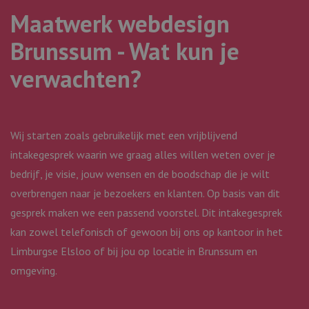
weken
gebruikt om
Corporation
Maatwerk webdesign
toestemming
.linkedin.com
van gasten
op te slaan
Brunssum - Wat kun je
voor het
gebruik van
cookies voor
verwachten?
niet-
essentiële
doeleinden
Wij starten zoals gebruikelijk met een vrijblijvend
intakegesprek waarin we graag alles willen weten over je
Aanbieder
bedrijf, je visie, jouw wensen en de boodschap die je wilt
Naam
Vervaldatum
Omschrijving
/
Domein
overbrengen naar je bezoekers en klanten. Op basis van dit
Google Privacy Policy
_clck
.webmix.nl
1 jaar
Deze cookie wor
Aanbieder
/
Naam
Vervaldatum
Omschrijving
gesprek maken we een passend voorstel. Dit intakegesprek
gebruikt om
Domein
gebruikersinterac
kan zowel telefonisch of gewoon bij ons op kantoor in het
en betrokkenhei
lidc
1 dag
Dit is een Microsoft
Microsoft
de website te vo
MSN 1st party cookie
Corporation
Limburgse Elsloo of bij jou op locatie in Brunssum en
om de
die zorgt voor de
.linkedin.com
gebruikerservari
goede werking van
omgeving.
websitefunctional
deze website.
te verbeteren.
bcookie
11 maanden
Dit is een Microsoft
Microsoft
_clsk
1 dag
Deze cookie wor
Microsoft
4 weken
MSN 1st party cookie
Corporation
geassocieerd me
.webmix.nl