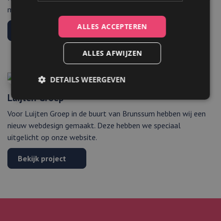
meubelzaak in de buurt van Brunssum.
ALLES ACCEPTEREN
Bekijk project
ALLES AFWIJZEN
DETAILS WEERGEVEN
Luijten Groep
Voor Luijten Groep in de buurt van Brunssum hebben wij een
Strikt noodzakelijk
Prestatie
Targeting
nieuw webdesign gemaakt. Deze hebben we speciaal
Functioneel
uitgelicht op onze website.
Strikt noodzakelijke cookies maken de
Bekijk project
kernfunctionaliteiten van de website mogelijk, zoals
gebruikersaanmelding en accountbeheer. De
website kan niet goed worden gebruikt zonder de
strikt noodzakelijke cookies.
Aanbieder
/
Naam
Vervaldatum
Omschrijving
Domein
li_gc
5 maanden 4
Wordt
LinkedIn