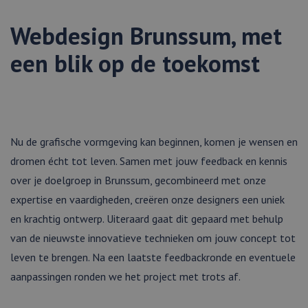
sessiestatus te
behouden.
Webdesign Brunssum, met
_ga
1 jaar 1
Deze cookienaam
Google
maand
gekoppeld aan
LLC
Google Universa
.webmix.nl
een blik op de toekomst
Analytics - wat e
belangrijke updat
van de meer
algemeen gebrui
analyseservice v
Google. Deze co
wordt gebruikt 
unieke gebruiker
onderscheiden d
Nu de grafische vormgeving kan beginnen, komen je wensen en
een willekeurig
gegenereerd nu
dromen écht tot leven. Samen met jouw feedback en kennis
toe te wijzen als
klant-ID. Het is
over je doelgroep in Brunssum, gecombineerd met onze
opgenomen in e
paginaverzoek o
expertise en vaardigheden, creëren onze designers een uniek
een site en word
gebruikt om
en krachtig ontwerp. Uiteraard gaat dit gepaard met behulp
bezoekers-, sessi
campagnegegev
van de nieuwste innovatieve technieken om jouw concept tot
te berekenen vo
analyserapporte
leven te brengen. Na een laatste feedbackronde en eventuele
de site.
aanpassingen ronden we het project met trots af.