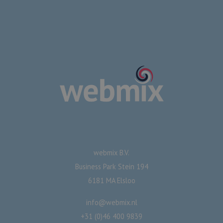
webmix B.V.
Business Park Stein 194
6181 MA Elsloo
info@webmix.nl
+31 (0)46 400 9839