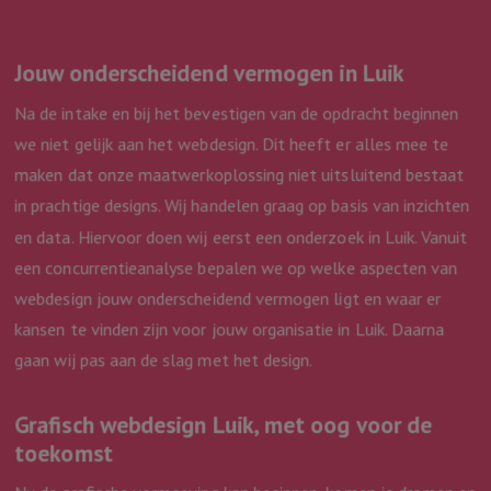
Analytics om de
sessiestatus te
behouden.
Jouw onderscheidend vermogen in Luik
_ga
1 jaar 1
Deze cookienaam
Google
maand
gekoppeld aan
LLC
Google Universa
.webmix.nl
Na de intake en bij het bevestigen van de opdracht beginnen
Analytics - wat e
belangrijke updat
we niet gelijk aan het webdesign. Dit heeft er alles mee te
van de meer
algemeen gebrui
maken dat onze maatwerkoplossing niet uitsluitend bestaat
analyseservice v
Google. Deze co
in prachtige designs. Wij handelen graag op basis van inzichten
wordt gebruikt 
unieke gebruiker
en data. Hiervoor doen wij eerst een onderzoek in Luik. Vanuit
onderscheiden d
een willekeurig
een concurrentieanalyse bepalen we op welke aspecten van
gegenereerd nu
toe te wijzen als
webdesign jouw onderscheidend vermogen ligt en waar er
klant-ID. Het is
opgenomen in e
kansen te vinden zijn voor jouw organisatie in Luik. Daarna
paginaverzoek o
een site en word
gaan wij pas aan de slag met het design.
gebruikt om
bezoekers-, sessi
campagnegegev
te berekenen vo
Grafisch webdesign Luik, met oog voor de
analyserapporte
de site.
toekomst