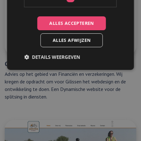
ALLES ACCEPTEREN
ALLES AFWIJZEN
DETAILS WEERGEVEN
Gilissen Advice Group
Advies op het gebied van Financiën en verzekeringen. Wij
kregen de opdracht om voor Gilissen het webdesign en de
Strikt noodzakelijk
Prestatie
Targeting
ontwikkeling te doen. Een Dynamische website voor de
Functioneel
splitsing in diensten.
Strikt noodzakelijke cookies maken de
kernfunctionaliteiten van de website mogelijk, zoals
gebruikersaanmelding en accountbeheer. De
website kan niet goed worden gebruikt zonder de
strikt noodzakelijke cookies.
Aanbieder
/
Naam
Vervaldatum
Omschrijving
Domein