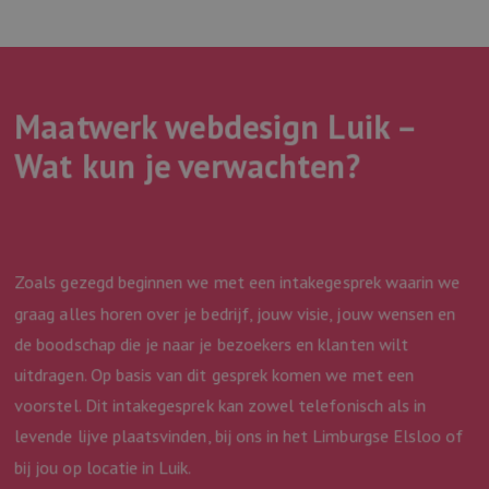
_clsk
1 dag
Deze cookie wor
Microsoft
4 weken
MSN 1st party cookie
Corporation
geassocieerd me
.webmix.nl
voor het delen van
.linkedin.com
Microsoft Clarity
de inhoud van de
analytics softwar
website via social
Het wordt gebrui
media.
om informatie o
de sessie van de
_fbp
3 maanden
Gebruikt door
Meta
gebruiker op te 
Maatwerk webdesign Luik –
Facebook om een
Platform
en om meerdere
reeks
Inc.
paginaweergaven
advertentieproducten
Wat kun je verwachten?
.webmix.nl
combineren tot 
te leveren, zoals
gebruikerssessie
realtime bieden van
analytische
externe adverteerders
doeleinden.
_clsk
1 dag
Deze cookie wor
Microsoft
geassocieerd me
webmix.nl
Microsoft Clarity
Zoals gezegd beginnen we met een intakegesprek waarin we
analytics softwar
Het wordt gebrui
graag alles horen over je bedrijf, jouw visie, jouw wensen en
om informatie o
de sessie van de
de boodschap die je naar je bezoekers en klanten wilt
gebruiker op te 
en om meerdere
uitdragen. Op basis van dit gesprek komen we met een
paginaweergaven
combineren tot 
voorstel. Dit intakegesprek kan zowel telefonisch als in
gebruikerssessie
analytische
levende lijve plaatsvinden, bij ons in het Limburgse Elsloo of
doeleinden.
bij jou op locatie in Luik.
_ga_WF5LYF9BPN
.webmix.nl
1 jaar 1
Deze cookie wor
maand
gebruikt door G