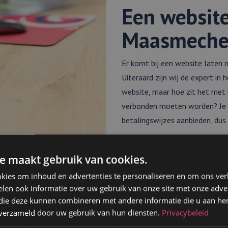
Een website
Maasmeche
Er komt bij een website laten 
Uiteraard zijn wij de expert in
website, maar hoe zit het met 
verbonden moeten worden? Je w
betalingswijzes aanbieden, dus
Hosting en onderhoud van je we
nodige kennis. Gelukkig hebben 
e maakt gebruik van cookies.
dit voor je kunnen uitvoeren
kies om inhoud en advertenties te personaliseren en om ons ver
len ook informatie over uw gebruik van onze site met onze adver
 die deze kunnen combineren met andere informatie die u aan hen
n verzameld door uw gebruik van hun diensten.
Privacybeleid