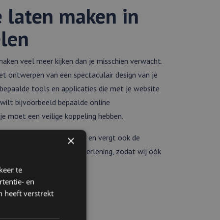
 laten maken in
len
maken veel meer kijken dan je misschien verwacht.
 het ontwerpen van een spectaculair design van je
bepaalde tools en applicaties die met je website
ilt bijvoorbeeld bepaalde online
 je moet een veilige koppeling hebben.
bsite kan veel tijd kosten en vergt ook de
×
wij een uitgebreide dienstverlening, zodat wij óók
keer te
tentie- en
 heeft verstrekt