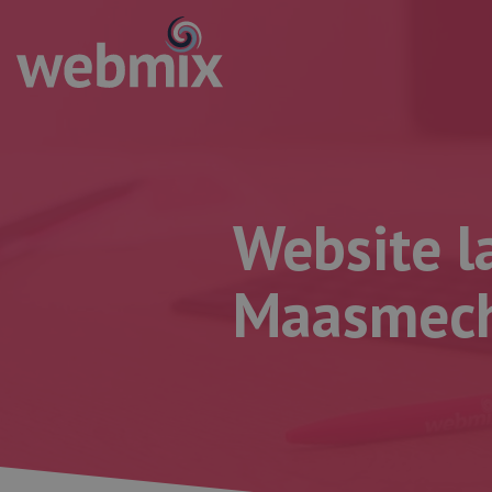
Website l
Maasmech