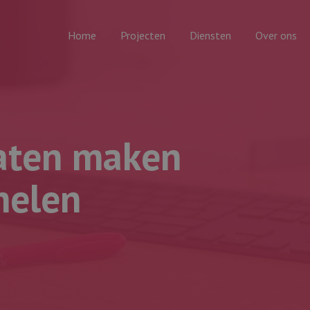
Home
Projecten
Diensten
Over ons
aten maken
elen