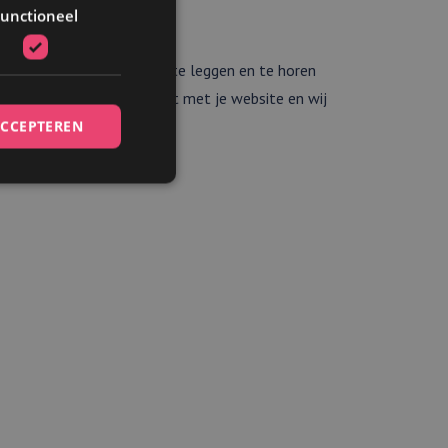
unctioneel
 onze dienstverlening uit te leggen en te horen
ebsite. Jij weet wat je wilt met je website en wij
match zul je niet vinden.
ACCEPTEREN
elding en
et gebruik van