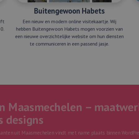
Buitengewoon Habets
eft
Een nieuw en modern online visitekaartje. Wij
0.
hebben Buitengewoon Habets mogen voorzien van
een nieuwe overzichtelijke website om hun diensten
te communiceren in een passend jasje.
n Maasmechelen – maatwer
s designs
lanten uit Maasmechelen vindt met name plaats binnen WordPre