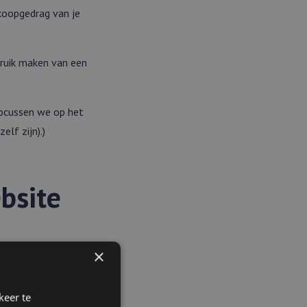
 koopgedrag van je
bruik maken van een
 focussen we op het
elf zijn).)
bsite
ar uitwisselen. Als
×
 automatisch aan een
keer te