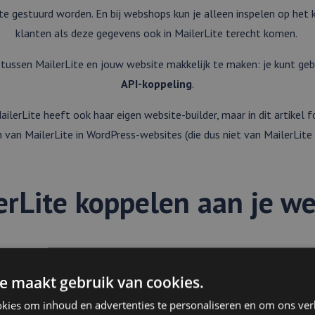
te gestuurd worden. En bij webshops kun je alleen inspelen op het
klanten als deze gegevens ook in MailerLite terecht komen.
g tussen MailerLite en jouw website makkelijk te maken: je kunt ge
API-koppeling
.
ilerLite heeft ook haar eigen website-builder, maar in dit artikel
 van MailerLite in WordPress-websites (die dus niet van MailerLite z
erLite koppelen aan je we
ing kunnen MailerLite en je website automatisch gegevens met elka
bijvoorbeeld op je website inschrijft voor je nieuwsbrief, wordt hij
e maakt gebruik van cookies.
mailinglijst in MailerLite toegevoegd.
kies om inhoud en advertenties te personaliseren en om ons ver