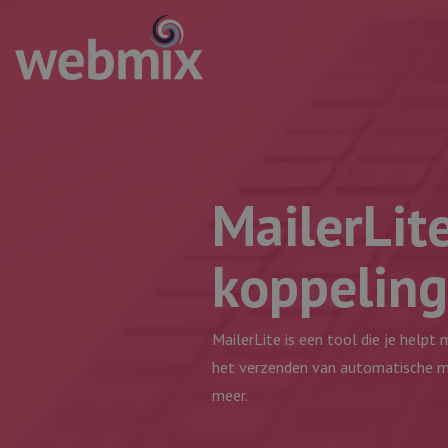
MailerLit
koppeling
MailerLite is een tool die je help
het verzenden van automatische mai
meer.