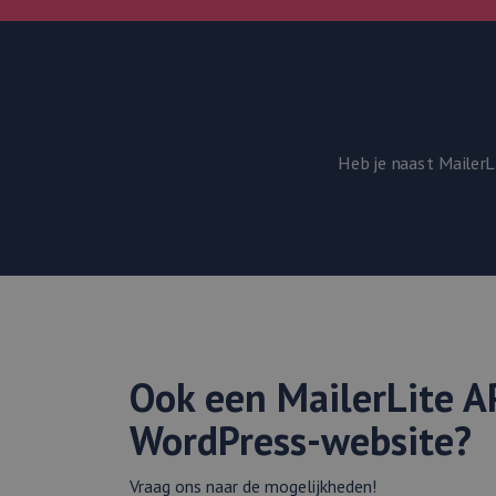
Corporati
.linkedin.
Naam
Aanbied
Naam
Domein
_clck
Heb je naast Mailer
lidc
Microso
Corpora
.linkedi
_clsk
bcookie
Microso
Corpora
.linkedi
_clsk
_fbp
Meta
Platform
.webmix.
_ga_WF5LYF9BPN
Ook een MailerLite A
WordPress-website?
_ga
Vraag ons naar de mogelijkheden!