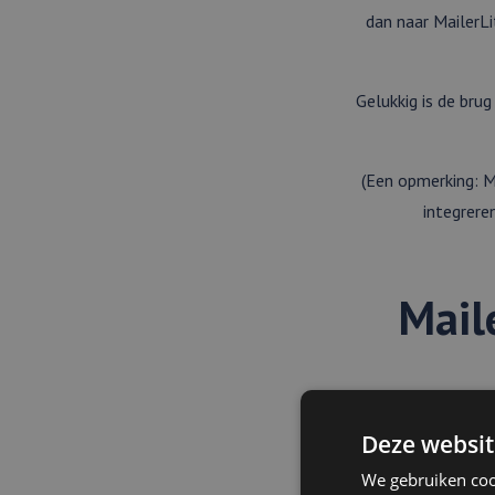
dan naar MailerLi
Gelukkig is de bru
(Een opmerking: Ma
integreren
Mail
Met een API-koppel
een gebruiker zich 
Deze websit
We gebruiken coo