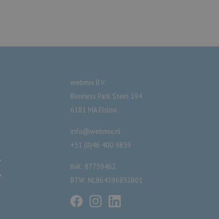
gebruikt om bezoekers-, sessie- en campagnegegevens
de analyserapporten van de site.
webmix B.V.
Business Park Stein 194
6181 MA Elsloo
info@webmix.nl
+31 (0)46 400 9839
KvK: 87759462
BTW: NL864396892B01