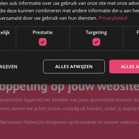
len ook informatie over uw gebruik van onze site met onze adver
oop mogelijkheden
om MailerLite aan je webshop te koppelen. Zo ku
 die deze kunnen combineren met andere informatie die u aan hen
mails sturen op basis van het koopgedrag van je klanten, of je prod
n verzameld door uw gebruik van hun diensten.
Privacybeleid
mails verwerken.
elijk
Prestatie
Targeting
F
tegreren wij de MailerLi
ERGEVEN
ALLES AFWIJZEN
ALLES 
oppeling op jouw websit
Strikt noodzakelijk
Prestatie
Targeting
Functioneel
ioriteiten liggen bij het bereiken van jouw (potentiële) klanten. Als
eren, nemen we je het proces volledig uit handen, zodat jij daarop
 cookies maken de kernfunctionaliteiten van de website mogelijk, zoals gebruikersaanm
bsite kan niet goed worden gebruikt zonder de strikt noodzakelijke cookies.
We kunnen MailerLite integreren op bestaande én nieuwe websites
/
Vervaldatum
Omschrijving
5 maanden 4
Wordt gebruikt om toestemming van gasten op te slaan voor h