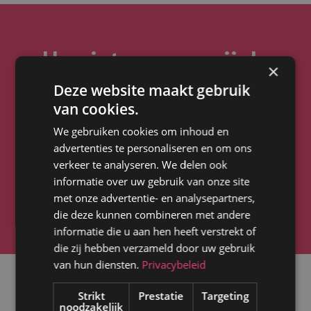
Hoe integreren wij de
×
Moneybird API-koppeling
Deze website maakt gebruik
van cookies.
op jouw website?
We gebruiken cookies om inhoud en
Wij nemen je het volledige proces uit handen. We zorgen
advertenties te personaliseren en om ons
ervoor dat Moneybird en je website gegevens met elkaar
verkeer te analyseren. We delen ook
informatie over uw gebruik van onze site
kunnen uitwisselen. We kunnen Moneybird integreren op
met onze advertentie- en analysepartners,
bestaande én nieuwe websites.
die deze kunnen combineren met andere
informatie die u aan hen heeft verstrekt of
die zij hebben verzameld door uw gebruik
van hun diensten.
Privacybeleid
Strikt
Prestatie
Targeting
Meer API-koppelingen
noodzakelijk