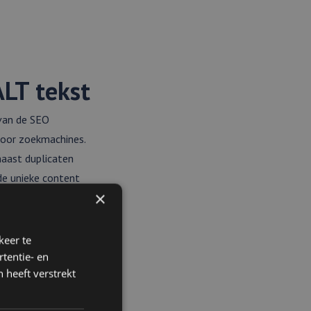
ALT tekst
 van de SEO
voor zoekmachines.
naast duplicaten
 de unieke content
×
komen op de website,
aden voor elk
keer te
tentie- en
 heeft verstrekt