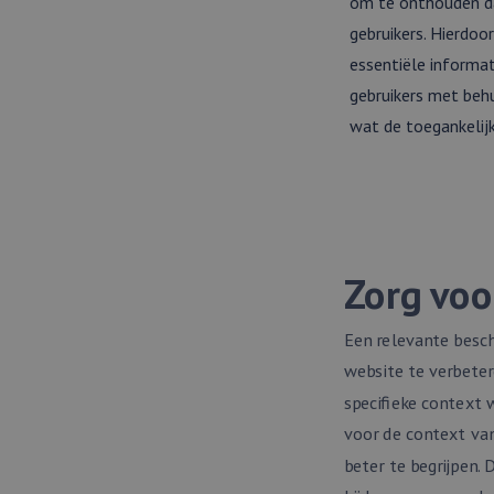
om te onthouden da
Naam
Aanbied
gebruikers. Hierdoo
Naam
Domein
_clck
essentiële informat
lidc
Microso
gebruikers met behu
Corpora
.linkedi
wat de toegankelijk
_clsk
bcookie
Microso
Corpora
.linkedi
_clsk
_fbp
Meta
Platform
.webmix.
Zorg voo
_ga_WF5LYF9BPN
_ga
Een relevante besch
website te verbeter
specifieke context 
voor de context van
beter te begrijpen. 