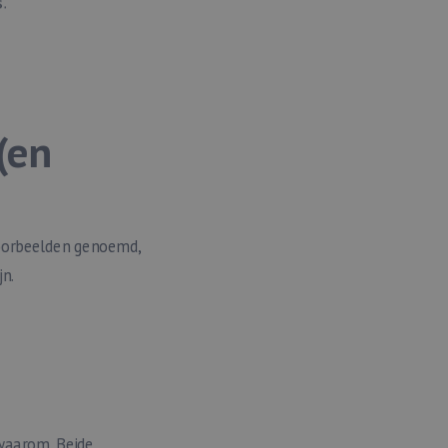
.
(en
voorbeelden genoemd,
jn.
 waarom. Beide