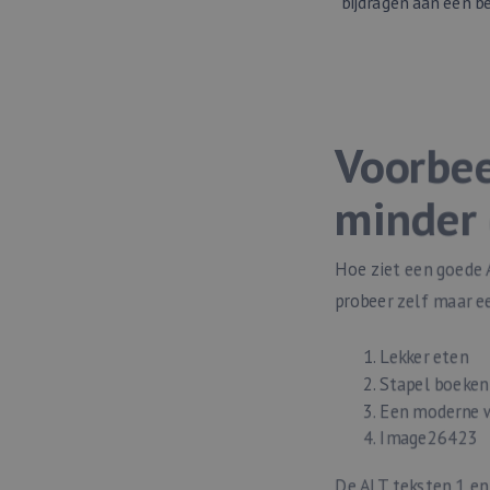
bijdragen aan een b
Voorbee
minder 
Hoe ziet een goede 
probeer zelf maar ee
Lekker eten
Stapel boeken
Een moderne w
Image26423
De ALT teksten 1 en 