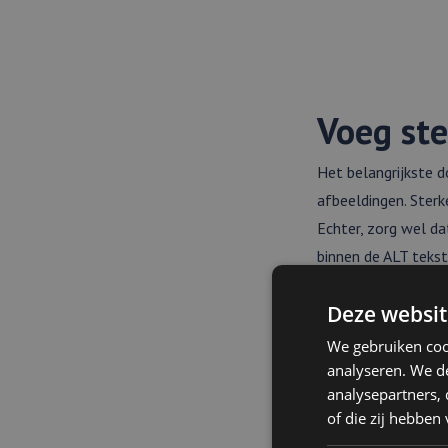
Voeg ste
Het belangrijkste d
afbeeldingen. Ster
Echter, zorg wel da
binnen de ALT tekst
en gebruik geen ALT
Deze websit
maar telkens met a
apart gebruik.
We gebruiken coo
analyseren. We de
analysepartners,
of die zij hebbe