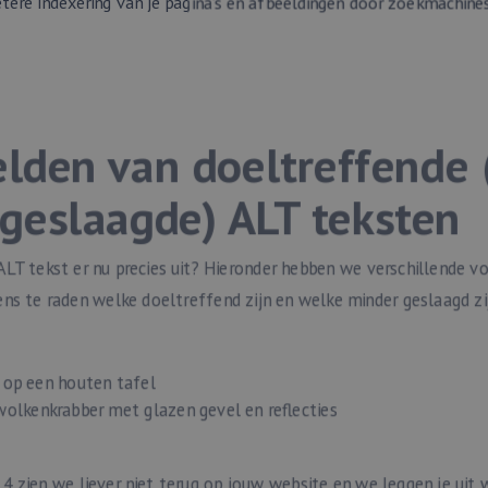
etere indexering van je pagina’s en afbeeldingen door zoekmachines
lden van doeltreffende 
geslaagde) ALT teksten
ALT tekst er nu precies uit? Hieronder hebben we verschillende 
ns te raden welke doeltreffend zijn en welke minder geslaagd zi
 op een houten tafel
olkenkrabber met glazen gevel en reflecties
4 zien we liever niet terug op jouw website en we leggen je uit