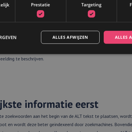
elijk
Prestatie
Targeting
F
tekens mag mijn ALT tekst b
n een ALT tekst volgens de SEO-richtlijnen let je op het aantal teken
l 143 tekens, zorg er vooral voor dat de ALT tekst niet te lang is.
ERGEVEN
ALLES AFWIJZEN
ALLES 
oed weergegeven, waardoor wellicht een deel van de beschrijving w
tegen is een te korte ALT tekst ook niet optimaal, gebruik minima
elding te beschrijven.
Strikt noodzakelijk
Prestatie
Targeting
Functioneel
 cookies maken de kernfunctionaliteiten van de website mogelijk, zoals gebruikersaanm
bsite kan niet goed worden gebruikt zonder de strikt noodzakelijke cookies.
/
Vervaldatum
Omschrijving
jkste informatie eerst
5 maanden 4
Wordt gebruikt om toestemming van gasten op te slaan voor h
weken
cookies voor niet-essentiële doeleinden
on
com
ste zoekwoorden aan het begin van de ALT tekst te plaatsen, wordt
root en wordt deze beter geïndexeerd door zoekmachines. Bovendien