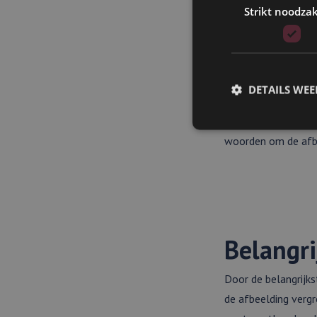
Strikt noodzak
Hoeveel 
Bij het schrijven va
hiervoor is maximaa
DETAILS WE
tekst wordt niet g
zoekmachine. Daaren
woorden om de afbe
Strikt noodzakelijke
accountbeheer. De we
Aanbieder
Naam
Domein
Belangri
li_gc
LinkedIn
Corporati
.linkedin.
Door de belangrijk
de afbeelding verg