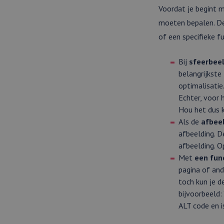
Voordat je begint m
moeten bepalen. De 
of een specifieke fu
Bij
sfeerbee
belangrijkste
optimalisatie
Echter, voor 
Hou het dus k
Als de
afbeel
afbeelding. D
afbeelding. O
Met
een fun
pagina of and
toch kun je d
bijvoorbeeld:
ALT code en i