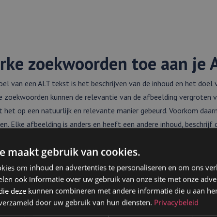
rke zoekwoorden toe aan je 
oel van een ALT tekst is het beschrijven van de inhoud en het doel
ke zoekwoorden kunnen de relevantie van de afbeelding vergroten 
t het op een natuurlijk en relevante manier gebeurd. Voorkom daar
en. Elke afbeelding is anders en heeft een andere inhoud, beschrijf
 tekst vaker dan één keer. Wil je een afbeelding vaker laten terug
e maakt gebruik van cookies.
ndere ALT-teksten? Dan zul je de afbeelding opnieuw moeten uplo
kies om inhoud en advertenties te personaliseren en om ons ver
len ook informatie over uw gebruik van onze site met onze adver
 die deze kunnen combineren met andere informatie die u aan hen
n verzameld door uw gebruik van hun diensten.
Privacybeleid