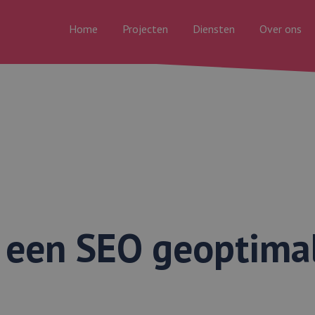
Home
Projecten
Diensten
Over ons
ik een SEO geoptima