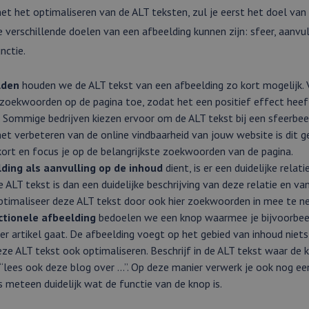
et het optimaliseren van de ALT teksten, zul je eerst het doel van
verschillende doelen van een afbeelding kunnen zijn: sfeer, aanvul
nctie.
lden
houden we de ALT tekst van een afbeelding zo kort mogelijk.
 zoekwoorden op de pagina toe, zodat het een positief effect hee
. Sommige bedrijven kiezen ervoor om de ALT tekst bij een sfeerbeel
het verbeteren van de online vindbaarheid van jouw website is dit g
ort en focus je op de belangrijkste zoekwoorden van de pagina.
ding als aanvulling op de inhoud
dient, is er een duidelijke relat
e ALT tekst is dan een duidelijke beschrijving van deze relatie en va
ptimaliseer deze ALT tekst door ook hier zoekwoorden in mee te n
ctionele afbeelding
bedoelen we een knop waarmee je bijvoorbee
er artikel gaat. De afbeelding voegt op het gebied van inhoud niets
eze ALT tekst ook optimaliseren. Beschrijf in de ALT tekst waar de 
 “lees ook deze blog over …”. Op deze manier verwerk je ook nog e
s meteen duidelijk wat de functie van de knop is.