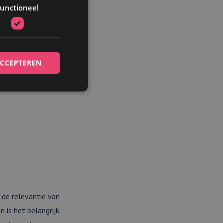
unctioneel
evatten?
s. De richtlijn
 Een te lange ALT
ACCEPTEREN
egvalt in de
al twee à drie
elding en
et gebruik van
 de relevantie van
 is het belangrijk