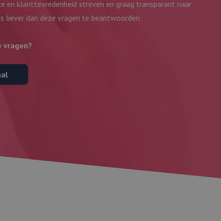
e en klanttevredenheid streven en graag transparant naar
ts liever dan deze vragen te beantwoorden.
e vragen?
nal