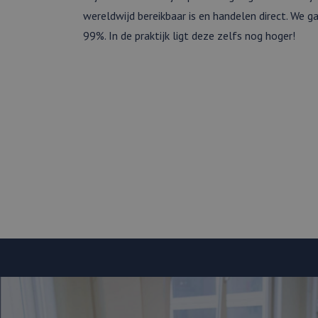
Naam
wereldwijd bereikbaar is en handelen direct. We g
Aanbied
Naam
Domein
99%. In de praktijk ligt deze zelfs nog hoger!
_clck
lidc
Microso
Corpora
.linkedi
_clsk
bcookie
Microso
Corpora
.linkedi
_clsk
_fbp
Meta
Platform
.webmix.
_ga_WF5LYF9BPN
_ga