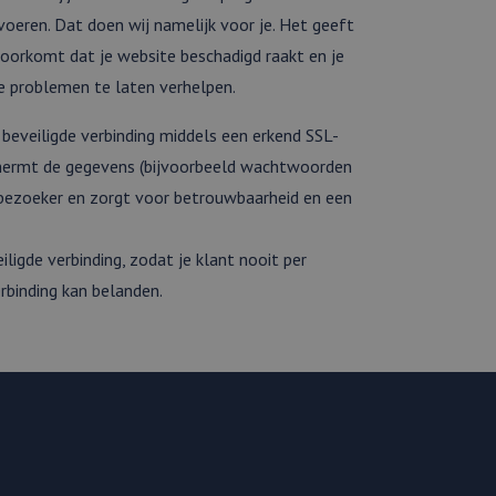
voeren. Dat doen wij namelijk voor je. Het geeft
voorkomt dat je website beschadigd raakt en je
en betrokkenheid op
tefunctionaliteit te
 goede werking van
 problemen te laten verhelpen.
nalytics software.
eveiligde verbinding middels een erkend SSL-
 gebruiker op te
n de inhoud van de
 tot één
eschermt de gegevens (bijvoorbeeld wachtwoorden
 bezoeker en zorgt voor betrouwbaarheid en een
nalytics software.
e leveren, zoals
 gebruiker op te
 tot één
iligde verbinding, zodat je klant nooit per
e sessiestatus te
rbinding kan belanden.
alytics - wat een
analyseservice van
ers te
r toe te wijzen als
n site en wordt
 te berekenen voor