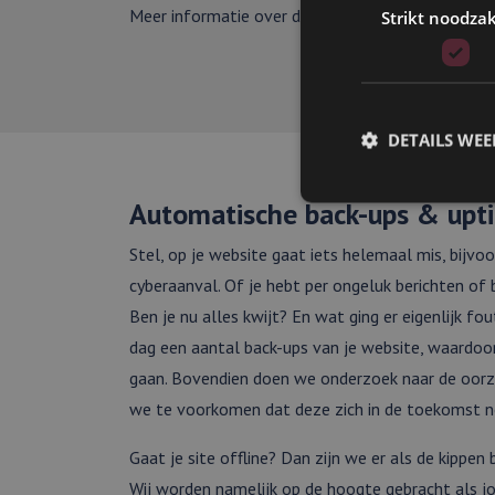
Meer informatie over dit onderwerp lees je in ons
Strikt noodzak
DETAILS WE
Automatische back-ups & upt
Stel, op je website gaat iets helemaal mis, bijv
cyberaanval. Of je hebt per ongeluk berichten of 
Strikt noodzakelijke
accountbeheer. De we
Ben je nu alles kwijt? En wat ging er eigenlijk fo
Aanbieder
dag een aantal back-ups van je website, waardoor
Naam
Domein
gaan. Bovendien doen we onderzoek naar de oorz
li_gc
LinkedIn
we te voorkomen dat deze zich in de toekomst 
Corporati
.linkedin.
Gaat je site offline? Dan zijn we er als de kippen
Wij worden namelijk op de hoogte gebracht als j