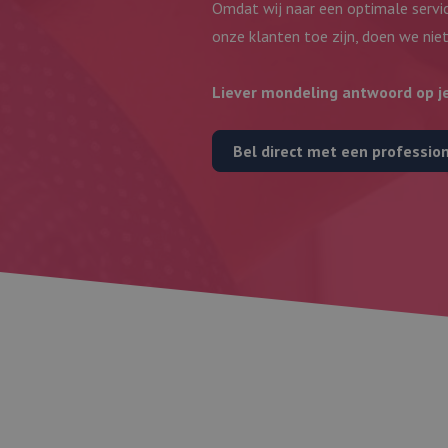
Omdat wij naar een optimale servic
onze klanten toe zijn, doen we nie
Liever mondeling antwoord op j
Bel direct met een professio