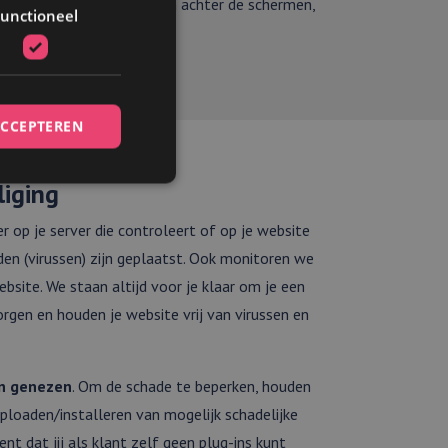
h uitvoeren van processen achter de schermen,
unctioneel
oorraadgegevens
.
ACCEPTEREN
iging
er op je server die controleert of op je website
den (virussen) zijn geplaatst. Ook monitoren we
elding en
bsite. We staan altijd voor je klaar om je een
rgen en houden je website vrij van virussen en
et gebruik van
an genezen
. Om de schade te beperken, houden
uploaden/installeren van mogelijk schadelijke
t dat jij als klant zelf geen plug-ins kunt