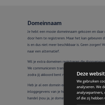
Domeinnaam
Je hebt een mooie domeinnaam gekozen en daar m
door hem te registreren. Maar het kan gebeuren
is en dus niet meer beschikbaar is. Geen zorgen!
naar een alternatief.
Wil je extra domeinen registreren die doorverwij
We communiceren transparant over de kosten en 
Deze websit
zodra jij akkoord bent met de afgesproken prijs.
We gebruiken coo
Heb je al een domein en wil je dit graag naar ons
analyseren. We de
inloggegevens van je huidige hostingpartij en dan
analysepartners,
of die zij hebbe
handel (nou ja, je domein dus) door ons kan wor