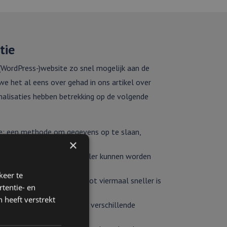
tie
(WordPress-)website zo snel mogelijk aan de
 we het al eens over gehad in ons artikel over
imalisaties hebben betrekking op de volgende
: een methode om gegevens op te slaan,
×
n een website afneemt.
aarmee webgegevens sneller kunnen worden
keer te
nder bewegende delen die tot viermaal sneller is
tentie- en
 heeft verstrekt
beeldingen en video’s voor verschillende