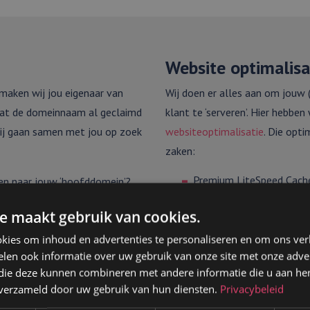
Website optimalisa
aken wij jou eigenaar van
Wij doen er alles aan om jouw 
 dat de domeinnaam al geclaimd
klant te ‘serveren’. Hier hebben
 Wij gaan samen met jou op zoek
websiteoptimalisatie
. Die opt
zaken:
Premium LiteSpeed Cache
zen naar jouw ‘hoofddomein’?
waardoor de laadtijd va
registreren het domein pas
HTTP/3: een protocol w
e maakt gebruik van cookies.
uitgewisseld.
kies om inhoud en advertenties te personaliseren en om ons ver
SSD: een harde schijf zo
 verhuizen? Stuur ons dan de
len ook informatie over uw gebruik van onze site met onze adver
dan een HDD.
 zorgen wij ervoor dat de hele
 die deze kunnen combineren met andere informatie die u aan hen
Het optimaliseren van af
n verzameld door uw gebruik van hun diensten.
Privacybeleid
den overgenomen.
apparaten.