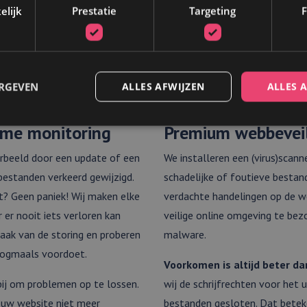
Cronjobs: het automatisc
 artikel:
Domeinnamen
.
elijk
Prestatie
Targeting
F
zoals
het ophalen van v
ERGEVEN
ALLES AFWIJZEN
ALLES 
ime monitoring
Premium webbeveil
Strikt noodzakelijk
Prestatie
Targeting
Functioneel
oorbeeld door een update of een
We installeren een (virus)scann
bestanden verkeerd gewijzigd.
schadelijke of foutieve bestan
 cookies maken de kernfunctionaliteiten van de website mogelijk, zoals gebruikersaanm
bsite kan niet goed worden gebruikt zonder de strikt noodzakelijke cookies.
ut? Geen paniek! Wij maken elke
verdachte handelingen op de we
/
 er nooit iets verloren kan
veilige online omgeving te bezo
Vervaldatum
Omschrijving
aak van de storing en proberen
malware.
5 maanden 4
Wordt gebruikt om toestemming van gasten op te slaan voor h
weken
cookies voor niet-essentiële doeleinden
nogmaals voordoet.
on
com
Voorkomen is altijd beter d
 bij om problemen op te lossen.
wij de schrijfrechten voor het 
ouw website niet meer
bestanden gesloten. Dat beteken