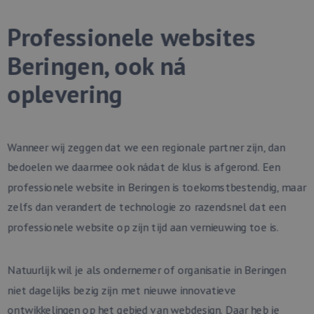
unieke gebruiker
onderscheiden d
een willekeurig
Professionele websites
gegenereerd nu
toe te wijzen als
klant-ID. Het is
Beringen, ook ná
opgenomen in e
paginaverzoek o
een site en word
oplevering
gebruikt om
bezoekers-, sessi
campagnegegev
te berekenen vo
analyserapporte
de site.
Wanneer wij zeggen dat we een regionale partner zijn, dan
bedoelen we daarmee ook nádat de klus is afgerond. Een
professionele website in Beringen is toekomstbestendig, maar
zelfs dan verandert de technologie zo razendsnel dat een
professionele website op zijn tijd aan vernieuwing toe is.
Natuurlijk wil je als ondernemer of organisatie in Beringen
niet dagelijks bezig zijn met nieuwe innovatieve
ontwikkelingen op het gebied van webdesign. Daar heb je