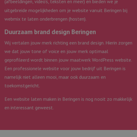
(afbeeldingen, video’s, teksten en meer) en bieden we je
_clsk
1 dag
Deze cookie wor
Microsoft
geassocieerd me
webmix.nl
uitgebreide mogelijkheden om je website vanuit Beringen bij
Microsoft Clarity
analytics softwar
webmix te laten onderbrengen (hosten).
Het wordt gebrui
om informatie o
Duurzaam brand design Beringen
de sessie van de
gebruiker op te 
en om meerdere
Wij vertalen jouw merk richting een brand design. Hierin zorgen
paginaweergaven
combineren tot 
we dat jouw tone of voice en jouw merk optimaal
gebruikerssessie
analytische
geprofileerd wordt binnen jouw maatwerk WordPress website.
doeleinden.
Een professionele website voor jouw bedrijf uit Beringen is
_ga_WF5LYF9BPN
.webmix.nl
1 jaar 1
Deze cookie wor
maand
gebruikt door G
namelijk niet alleen mooi, maar ook duurzaam en
Analytics om de
sessiestatus te
toekomstgericht.
behouden.
_ga
1 jaar 1
Deze cookienaam
Google
Een website laten maken in Beringen is nog nooit zo makkelijk
maand
gekoppeld aan
LLC
Google Universa
.webmix.nl
en interessant geweest.
Analytics - wat e
belangrijke updat
van de meer
algemeen gebrui
analyseservice v
Google. Deze co
wordt gebruikt 