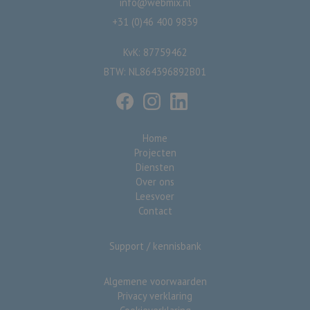
info@webmix.nl
+31 (0)46 400 9839
KvK: 87759462
BTW: NL864396892B01
Home
Projecten
Diensten
Over ons
Leesvoer
Contact
Support / kennisbank
Algemene voorwaarden
Privacy verklaring