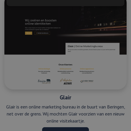
Strikt noodzakelijk
Prestatie
Targeting
Functioneel
Strikt noodzakelijke cookies maken de
kernfunctionaliteiten van de website mogelijk, zoals
gebruikersaanmelding en accountbeheer. De
website kan niet goed worden gebruikt zonder de
strikt noodzakelijke cookies.
Aanbieder
/
Naam
Vervaldatum
Omschrijving
Domein
li_gc
5 maanden 4
Wordt
LinkedIn
weken
gebruikt om
Corporation
toestemming
.linkedin.com
van gasten
op te slaan
Glair
voor het
gebruik van
Glair is een online marketing bureau in de buurt van Beringen,
cookies voor
niet-
net over de grens. Wij mochten Glair voorzien van een nieuw
essentiële
doeleinden
online visitekaartje.