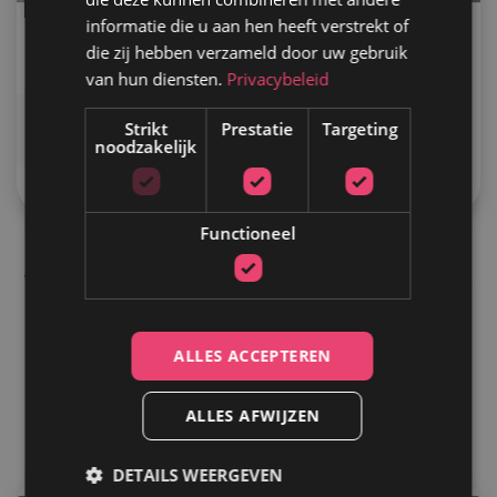
informatie die u aan hen heeft verstrekt of
die zij hebben verzameld door uw gebruik
van hun diensten.
Privacybeleid
Strikt
Prestatie
Targeting
noodzakelijk
Functioneel
Clou
Wij mochten Clou, producent van exclusief sanitair, voorzien
van een nieuwe online showroom. De website is een ware
belevenis!
ALLES ACCEPTEREN
Bekijk project
ALLES AFWIJZEN
DETAILS WEERGEVEN