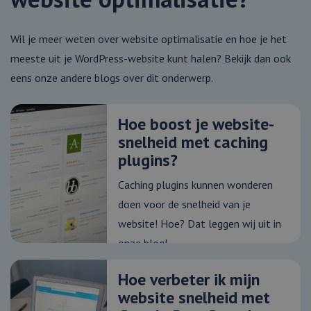
4 weken
MSN 1st party cookie
Corporation
geassocieerd me
.webmix.nl
voor het delen van
.linkedin.com
Microsoft Clarity
de inhoud van de
analytics softwar
website via social
Het wordt gebrui
Wil je meer weten over website optimalisatie en hoe je het
media.
om informatie o
de sessie van de
meeste uit je WordPress-website kunt halen? Bekijk dan ook
_fbp
3 maanden
Gebruikt door
Meta
gebruiker op te 
Facebook om een
Platform
en om meerdere
eens onze andere blogs over dit onderwerp.
reeks
Inc.
paginaweergaven
advertentieproducten
.webmix.nl
combineren tot 
te leveren, zoals
gebruikerssessie
realtime bieden van
analytische
externe adverteerders
Hoe boost je website-
doeleinden.
snelheid met caching
_clsk
1 dag
Deze cookie wor
Microsoft
geassocieerd me
webmix.nl
plugins?
Microsoft Clarity
analytics softwar
Het wordt gebrui
Caching plugins kunnen wonderen
om informatie o
de sessie van de
doen voor de snelheid van je
gebruiker op te 
en om meerdere
website! Hoe? Dat leggen wij uit in
paginaweergaven
combineren tot 
onze blog!
gebruikerssessie
analytische
doeleinden.
Hoe verbeter ik mijn
_ga_WF5LYF9BPN
.webmix.nl
1 jaar 1
Deze cookie wor
website snelheid met
maand
gebruikt door G
Analytics om de