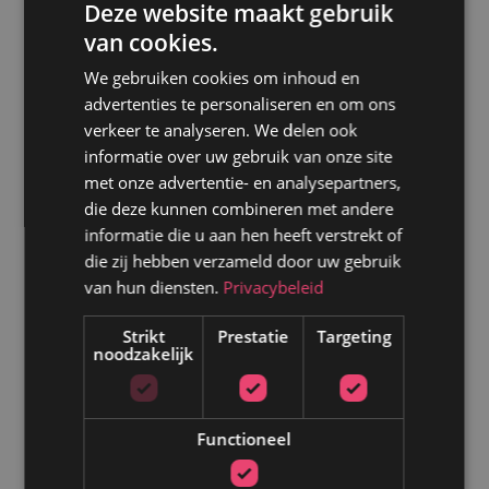
Deze website maakt gebruik
van cookies.
Over het algemeen is men erg positief over het gebruik
van lazy loadng, toch zijn er een aantal punten waar je
We gebruiken cookies om inhoud en
advertenties te personaliseren en om ons
rekening mee moet houden:
verkeer te analyseren. We delen ook
informatie over uw gebruik van onze site
Placeholders: zorg ervoor dat placeholders of lege
met onze advertentie- en analysepartners,
vlakken gebruikt worden voor afbeeldingen die nog
die deze kunnen combineren met andere
geladen moeten worden. Anders gaat de lay-out
informatie die u aan hen heeft verstrekt of
verspringen als ze wel ingeladen worden.
die zij hebben verzameld door uw gebruik
Responsieve lay-outs: test de website op
van hun diensten.
Privacybeleid
verschillende apparaten en schermgroottes, zo
weet je zeker dat de lay-out niet verspringt bij het
Strikt
Prestatie
Targeting
inladen van nieuwe content.
noodzakelijk
Initiële laadtijd: houd rekening met de intiële
laadtijd van scripts en CSS, zodat de basiservaring
soepel blijft.
Functioneel