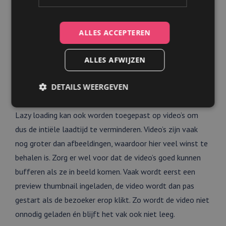
ALLES ACCEPTEREN
Werkt lazy loading ook
ALLES AFWIJZEN
voor video’s op mijn
DETAILS WEERGEVEN
website?
Lazy loading kan ook worden toegepast op video’s om
Strikt noodzakelijk
Prestatie
Targeting
dus de intiële laadtijd te verminderen. Video’s zijn vaak
Functioneel
nog groter dan afbeeldingen, waardoor hier veel winst te
behalen is. Zorg er wel voor dat de video’s goed kunnen
Strikt noodzakelijke cookies maken de
kernfunctionaliteiten van de website mogelijk, zoals
bufferen als ze in beeld komen. Vaak wordt eerst een
gebruikersaanmelding en accountbeheer. De
preview thumbnail ingeladen, de video wordt dan pas
website kan niet goed worden gebruikt zonder de
strikt noodzakelijke cookies.
gestart als de bezoeker erop klikt. Zo wordt de video niet
Aanbieder
/
Naam
Vervaldatum
Omschrijving
onnodig geladen én blijft het vak ook niet leeg.
Domein