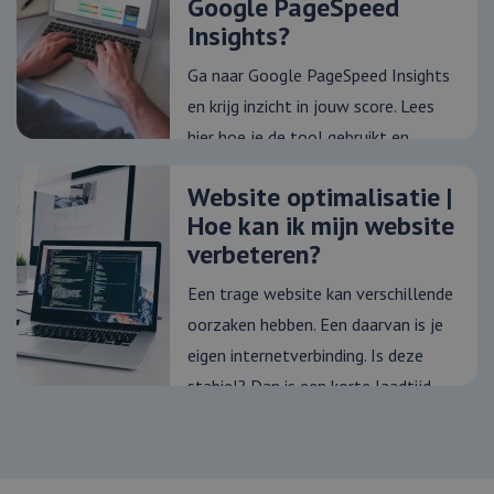
Google PageSpeed
sessiestatus te
Insights?
behouden.
_ga
1 jaar 1
Deze cookienaam
Google
Ga naar Google PageSpeed Insights
maand
gekoppeld aan
LLC
Google Universa
.webmix.nl
en krijg inzicht in jouw score. Lees
Analytics - wat e
belangrijke updat
hier hoe je de tool gebruikt en
van de meer
algemeen gebrui
verbeter je websitesnelheid!
analyseservice v
Google. Deze co
Website optimalisatie |
wordt gebruikt 
unieke gebruiker
Hoe kan ik mijn website
onderscheiden d
een willekeurig
verbeteren?
gegenereerd nu
toe te wijzen als
Een trage website kan verschillende
klant-ID. Het is
opgenomen in e
oorzaken hebben. Een daarvan is je
paginaverzoek o
een site en word
eigen internetverbinding. Is deze
gebruikt om
bezoekers-, sessi
stabiel? Dan is een korte laadtijd
campagnegegev
te berekenen vo
van je website...
analyserapporte
de site.