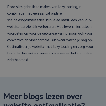
li_gc
5 maanden 4
Wordt
LinkedIn
weken
gebruikt om
Corporation
Door slim gebruik te maken van lazy loading, in
toestemming
.linkedin.com
van gasten
combinatie met een aantal andere
op te slaan
voor het
snelheidsoptimalisaties, kun je de laadtijden van jouw
gebruik van
cookies voor
website aanzienlijk verbeteren. Het levert niet alleen
niet-
essentiële
voordelen op voor de gebruikservaring, maar ook voor
doeleinden
conversies en vindbaarheid. Dus waar wacht je nog op?
Optimaliseer je website met lazy loading en zorg voor
tevreden bezoekers, meer conversies en betere online
zichtbaarheid.
Aanbieder
Naam
Vervaldatum
Omschrijving
/
Domein
Google Privacy Policy
_clck
.webmix.nl
1 jaar
Deze cookie wor
Aanbieder
/
Naam
Vervaldatum
Omschrijving
gebruikt om
Domein
gebruikersinterac
en betrokkenhei
lidc
1 dag
Dit is een Microsoft
Microsoft
de website te vo
MSN 1st party cookie
Corporation
om de
die zorgt voor de
.linkedin.com
gebruikerservari
Meer blogs lezen over
goede werking van
websitefunctional
deze website.
te verbeteren.
website optimalisatie?
bcookie
11 maanden
Dit is een Microsoft
Microsoft
_clsk
1 dag
Deze cookie wor
Microsoft