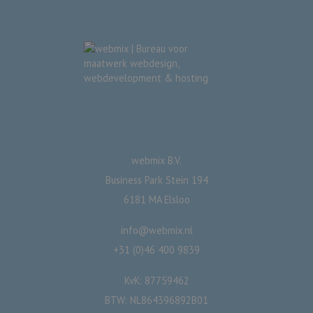
webmix B.V.
Business Park Stein 194
6181 MA Elsloo
info@webmix.nl
+31 (0)46 400 9839
KvK: 87759462
BTW: NL864396892B01