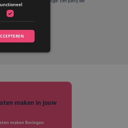
len van jouw bedrijf in België. Een partij die
unctioneel
ar zit.
ACCEPTEREN
elding en
aten maken in jouw
et gebruik van
laten maken Beringen