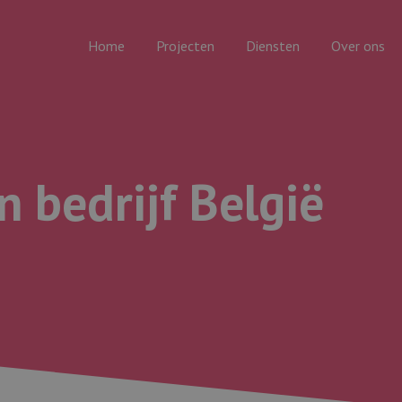
Home
Projecten
Diensten
Over ons
 bedrijf België