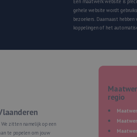
Een maatwerk website is prec
gehele website wordt gebruiksv
bezoekers. Daarnaast hebben 
koppelingen of het automatise
Maatwerk
regio
 Vlaanderen
Maatwer
Maatwer
! We zitten namelijk op een
Maatwer
aan te popelen om jouw