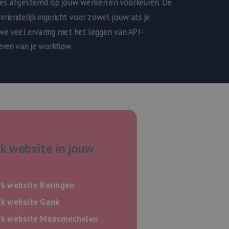
ies afgestemd op jouw wensen en voorkeuren. De
riendelijk ingericht voor zowel jouw als je
we veel ervaring met het leggen van API-
ren van je workflow.
 website in jouw
k website Beringen
k website Genk
k website Maasmechelen