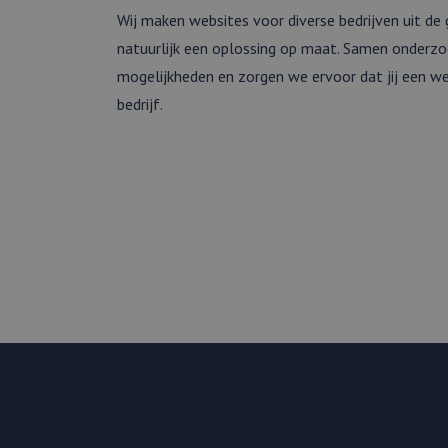
Wij maken websites voor diverse bedrijven uit de 
Naam
Aanbied
Naam
Domein
natuurlijk een oplossing op maat. Samen onderz
_clck
lidc
Microso
mogelijkheden en zorgen we ervoor dat jij een web
Corpora
.linkedi
bedrijf.
_clsk
bcookie
Microso
Corpora
.linkedi
_clsk
_fbp
Meta
Platform
.webmix.
_ga_WF5LYF9BPN
_ga