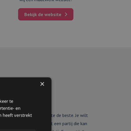
Bekijk de website
×
keer te
n in België
tentie- en
 heeft verstrekt
natuurlijk niet bij de eerste de beste. Je wilt
En nog belangrijker: je wilt een partij die kan