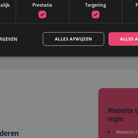
anticiperen op de wensen en doe
elijk
Prestatie
Targeting
F
weet hoe de grensstreek in elka
ERGEVEN
ALLES AFWIJZEN
ALLES 
Strikt noodzakelijk
Prestatie
Targeting
Functioneel
 cookies maken de kernfunctionaliteiten van de website mogelijk, zoals gebruikersaanm
bsite kan niet goed worden gebruikt zonder de strikt noodzakelijke cookies.
/
Vervaldatum
Omschrijving
Website l
5 maanden 4
Wordt gebruikt om toestemming van gasten op te slaan voor h
weken
cookies voor niet-essentiële doeleinden
on
regio
com
nderen
Website 