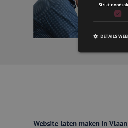
Strikt noodzak
DETAILS WE
Strikt noodzakelijke
accountbeheer. De we
Aanbieder
Naam
Domein
li_gc
LinkedIn
Corporati
.linkedin.
Website laten maken in Vlaa